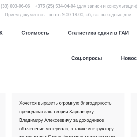
(33) 603-06-06 +375 (25) 534-04-04
(для записи и консультации
Прием документов - пн-пт: 9.00-19.00, сб, вс: выходные дни
К
Стоимость
Статистика сдачи в ГАИ
Соц.опросы
Новос
Хочется выразить огромную благодарность
преподавателю теории Харланчуку
Владимиру Алексеевичу за доходчивое
объяснение материала, а также инструктору