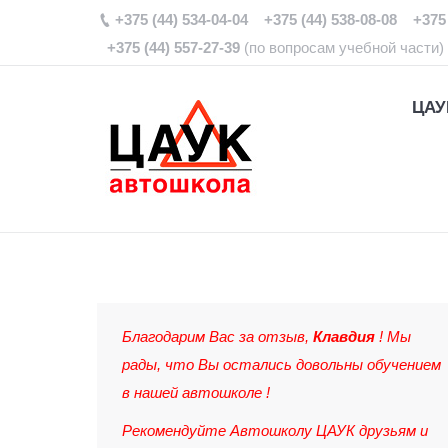
+375 (44) 534-04-04 +375 (44) 538-08-08 +375 
+375 (44) 557-27-39
(по вопросам учебной части)
ЦАУ
Благодарим Вас за отзыв,
Клавдия
! Мы
рады, что Вы остались довольны обучением
в нашей автошколе !
Рекомендуйте Автошколу ЦАУК друзьям и