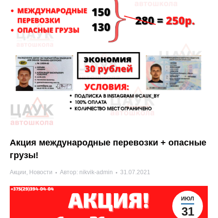
Акция международные перевозки + опасные
грузы!
Акции
,
Новости
Автор:
nikvik-admin
31.07.2021
ИЮЛ
31