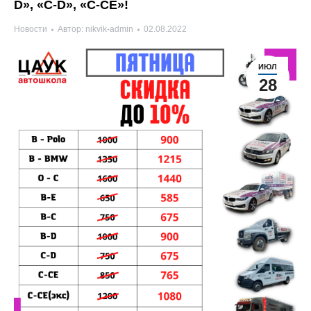
D», «С-D», «С-СЕ»!
Новости
Автор:
nikvik-admin
02.08.2022
ИЮЛ
28