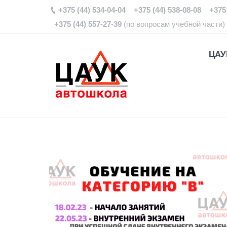
+375 (44) 534-04-04 +375 (44) 538-08-08 +375 
+375 (44) 557-27-39
(по вопросам учебной части)
ЦАУ