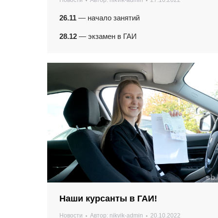
Новости
Автор:
nikvik-admin
27.10.2022
26.11
— начало занятий
28.12
— экзамен в ГАИ
Наши курсанты в ГАИ!
Новости
Автор:
nikvik-admin
20.10.2022