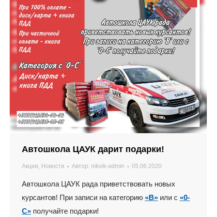
Автошкола ЦАУК дарит подарки!
Акции
,
Новости
Автор:
nikvik-admin
05.06.2020
Автошкола ЦАУК рада приветствовать новых
курсантов! При записи на категорию
«В»
или с
«0-
С»
получайте подарки!