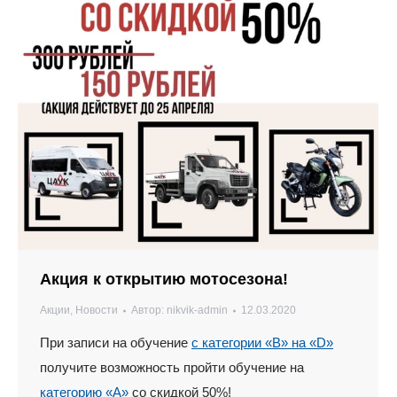
Акция к открытию мотосезона!
Акции
,
Новости
Автор:
nikvik-admin
12.03.2020
При записи на обучение
с категории «В» на «D»
получите возможность пройти обучение на
категорию «А»
со скидкой 50%!