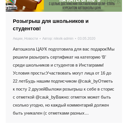
Розыгрыш для школьников и
студентов!
Акции
,
Новости
Автор:
nikvik-admin
03.05.2020
Автошкола ЦАУК подготовила для вас подарок!Мы
решили разыграть сертификат на категорию ‘В’
среди школьников и студентов в Инстаграмм!
Условия просты:Участвовать могут лица от 16 до
22 летБудь нашим подписчиком @cauk_byОтметь
к посту 2 друзейВыложи розыгрыш к себе в сторис
с отметкой @cauk_byВажно: отметок может быть
сколько угодно, но каждый комментарий должен
быть уникален (с отметками разных…