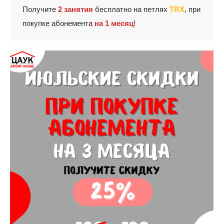
Получите
2 занятия
бесплатно на петлях
TRX
, при
покупке абонемента
на 1 месяц
!