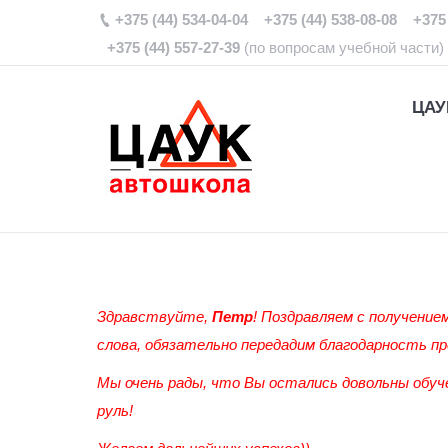
+375 (44) 534-04-04 +375 (44) 538-08-08 +375 
+375 (44) 557-27-39
(по вопросам учебной части)
ЦАУ
Здравствуйте,
Петр
! Поздравляем с получение
слова, обязательно передадим благодарность п
Мы
очень р
ады, что Вы остались довольны обуч
руль!