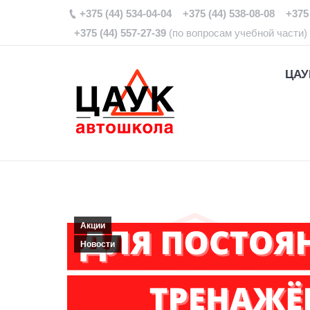
+375 (44) 534-04-04 +375 (44) 538-08-08 +375 
+375 (44) 557-27-39
(по вопросам учебной части)
ЦАУ
Акции
Новости