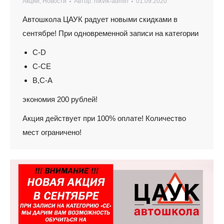
Акции
,
Новости
Автор:
nikvik-admin
01.09.2020
Автошкола ЦАУК радует новыми скидками в
сентябре! При одновременной записи на категории
С-D
C-CE
B,C-A
экономия 200 рублей!
Акция действует при 100% оплате! Количество
мест ограничено!